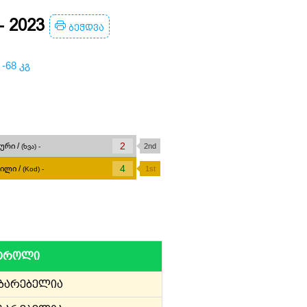
- 2023
ბეჭდვა
:
-68 კგ
2
ური /
2nd
(ხვა) -
4
ილი /
1st
(Kod) -
ნტროლი
უბარებელია