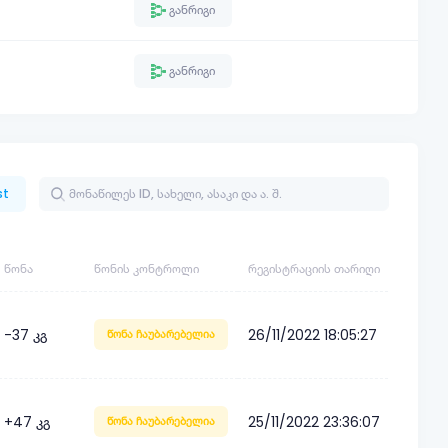
განრიგი
განრიგი
st
ᲬᲝᲜᲐ
ᲬᲝᲜᲘᲡ ᲙᲝᲜᲢᲠᲝᲚᲘ
ᲠᲔᲒᲘᲡᲢᲠᲐᲪᲘᲘᲡ ᲗᲐᲠᲘᲦᲘ
-37 კგ
26/11/2022 18:05:27
წონა ჩაუბარებელია
+47 კგ
25/11/2022 23:36:07
წონა ჩაუბარებელია