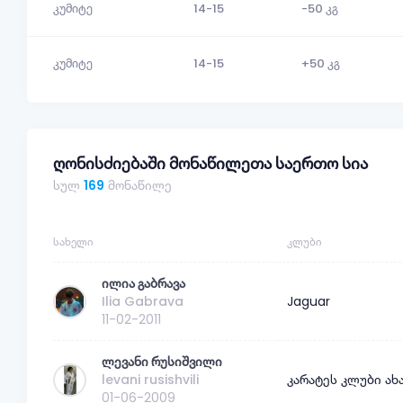
კუმიტე
14-15
-50 კგ
კუმიტე
14-15
+50 კგ
ღონისძიებაში მონაწილეთა საერთო სია
სულ
169
მონაწილე
ᲡᲐᲮᲔᲚᲘ
ᲙᲚᲣᲑᲘ
ილია გაბრავა
Ilia Gabrava
Jaguar
11-02-2011
ლევანი რუსიშვილი
levani rusishvili
კარატეს კლუბი ახ
01-06-2009