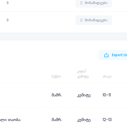
3
მონაწილეები
3
მონაწილეები
Export Li
ᲙᲐᲢᲐ/
ᲡᲥᲔᲡᲘ
ᲙᲣᲛᲘᲢᲔ
ᲐᲡᲐᲙᲘ
მამრ.
კუმიტე
10-11
ალი თაობა
მამრ.
კუმიტე
12-13