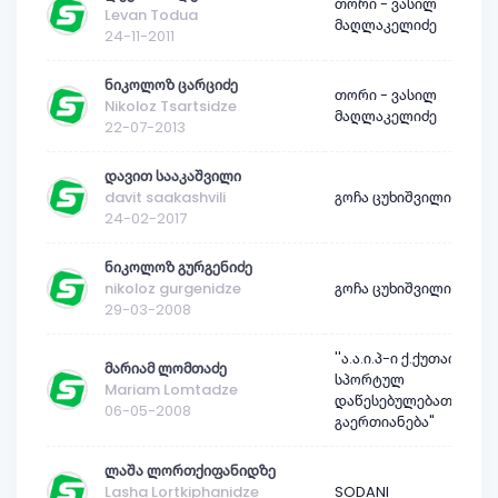
თორი - ვასილ
Levan Todua
მაღლაკელიძე
24-11-2011
ნიკოლოზ ცარციძე
თორი - ვასილ
Nikoloz Tsartsidze
მაღლაკელიძე
22-07-2013
დავით სააკაშვილი
davit saakashvili
გოჩა ცუხიშვილი
24-02-2017
ნიკოლოზ გურგენიძე
nikoloz gurgenidze
გოჩა ცუხიშვილი
29-03-2008
''ა.ა.ი.პ-ი ქ.ქუთაისის
მარიამ ლომთაძე
სპორტულ
Mariam Lomtadze
დაწესებულებათა
06-05-2008
გაერთიანება"
ლაშა ლორთქიფანიდზე
Lasha Lortkiphanidze
SODANI