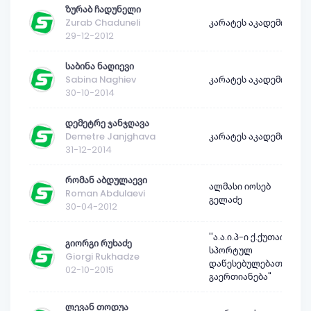
ზურაბ ჩადუნელი
Zurab Chaduneli
კარატეს აკადემია
29-12-2012
საბინა ნაღიევი
Sabina Naghiev
კარატეს აკადემია
30-10-2014
დემეტრე ჯანჯღავა
Demetre Janjghava
კარატეს აკადემია
31-12-2014
რომან აბდულაევი
ალმასი იოსებ
Roman Abdulaevi
გელაძე
30-04-2012
''ა.ა.ი.პ-ი ქ.ქუთაისის
გიორგი რუხაძე
სპორტულ
Giorgi Rukhadze
დაწესებულებათა
02-10-2015
გაერთიანება"
ლევან თოდუა