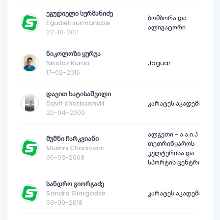
ეგუდიელი სურმანიძე
ბომბორა და
Egudieli surmanidze
ალიგატორი
22-10-2011
ნიკოლოზი ყურუა
Nikoloz Kurua
Jaguar
17-02-2016
დავით ხატისაშვილი
Davit Khatisashvili
კარატეს აკადემია
20-04-2009
ალგეთი - ა.ა.ი.პ
მუშნი ჩარკვიანი
თეთრიწყაროს
Mushni Charkviani
კულტურისა და
06-03-2008
სპორტის ცენტრი
სანდრო გიორგაძე
Sandro Giorgadze
კარატეს აკადემია
03-09-2018