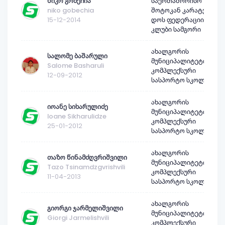
ნიკო გობეჩია
საერთაშორისო
niko gobechia
შოტოკან კარატე-
15-12-2014
დოს ფედერაციის
კლუბი სამგორი
ახალგორის
სალომე ბაშარული
მუნიციპალიტეტის
Salome Basharuli
კომპლექსური
12-09-2012
სასპორტო სკოლა
ახალგორის
იოანე სიხარულიძე
მუნიციპალიტეტის
Ioane Sikharulidze
კომპლექსური
25-01-2012
სასპორტო სკოლა
ახალგორის
თაზო წინამძღვრიშვილი
მუნიციპალიტეტის
Tazo Tsinamdzgvrishvili
კომპლექსური
11-04-2013
სასპორტო სკოლა
ახალგორის
გიორგი ჯარმელიშვილი
მუნიციპალიტეტის
Giorgi Jarmelishvili
კომპლექსური