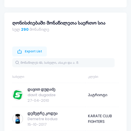
ღონისძიებაში მონაწილეთა საერთო სია
სულ
290
მონაწილე
Export List
ᲡᲐᲮᲔᲚᲘ
ᲙᲚᲣᲑᲘ
დავით დუღაძე
davit dugadze
პატრიოტი
27-04-2010
დემეტრე კოდუა
KARATE CLUB
Demetre kodua
FIGHTERS
15-10-2017