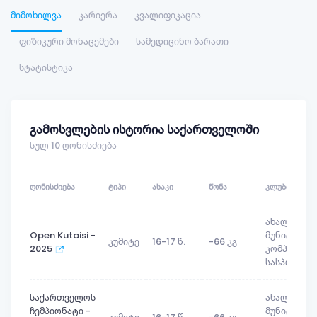
მიმოხილვა
კარიერა
კვალიფიკაცია
ფიზიკური მონაცემები
სამედიცინო ბარათი
სტატისტიკა
გამოსვლების ისტორია საქართველოში
სულ 10 ღონისძიება
ᲦᲝᲜᲘᲡᲫᲘᲔᲑᲐ
ᲢᲘᲞᲘ
ᲐᲡᲐᲙᲘ
ᲬᲝᲜᲐ
ᲙᲚᲣᲑᲘ
ახალგორი
Open Kutaisi -
მუნიციპალ
კუმიტე
16-17 წ.
-66 კგ
2025
კომპლექსუ
სასპორტო
საქართველოს
ახალგორი
ჩემპიონატი -
მუნიციპალ