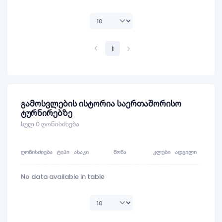
1
გამოსვლების ისტორია საერთაშორისო
ტურნირებზე
სულ 0 ღონისძიება
ᲦᲝᲜᲘᲡᲫᲘᲔᲑᲐ
ᲢᲘᲞᲘ
ᲐᲡᲐᲙᲘ
ᲬᲝᲜᲐ
ᲙᲚᲣᲑᲘ
ᲐᲓᲒᲘᲚᲘ
ᲥᲣᲚᲐ
No data available in table