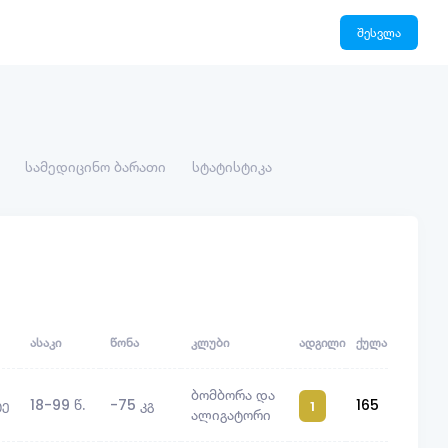
შესვლა
სამედიცინო ბარათი
სტატისტიკა
ᲐᲡᲐᲙᲘ
ᲬᲝᲜᲐ
ᲙᲚᲣᲑᲘ
ᲐᲓᲒᲘᲚᲘ
ᲥᲣᲚᲐ
ბომბორა და
ტე
18-99 წ.
-75 კგ
165
1
ალიგატორი