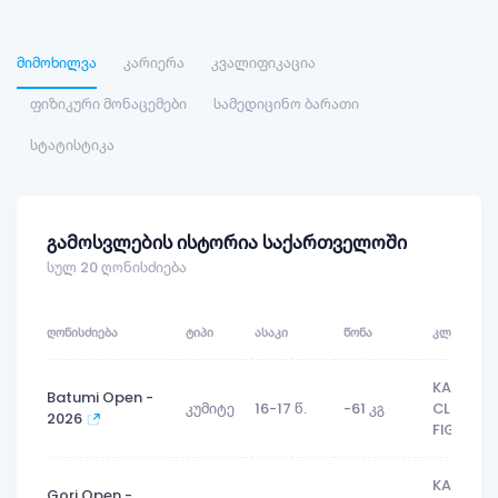
მიმოხილვა
კარიერა
კვალიფიკაცია
ფიზიკური მონაცემები
სამედიცინო ბარათი
სტატისტიკა
გამოსვლების ისტორია საქართველოში
სულ 20 ღონისძიება
ᲦᲝᲜᲘᲡᲫᲘᲔᲑᲐ
ᲢᲘᲞᲘ
ᲐᲡᲐᲙᲘ
ᲬᲝᲜᲐ
ᲙᲚᲣᲑᲘ
KARATE
Batumi Open -
კუმიტე
16-17 წ.
-61 კგ
CLUB
2026
FIGHTER
KARATE
Gori Open -