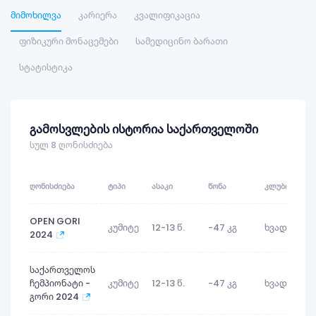
მიმოხილვა
კარიერა
კვალიფიკაცია
ფიზიკური მონაცემები
სამედიცინო ბარათი
სტატისტიკა
გამოსვლების ისტორია საქართველოში
სულ 8 ღონისძიება
ᲦᲝᲜᲘᲡᲫᲘᲔᲑᲐ
ᲢᲘᲞᲘ
ᲐᲡᲐᲙᲘ
ᲬᲝᲜᲐ
ᲙᲚᲣᲑᲘ
ᲐᲓ
OPEN GORI
კუმიტე
12-13 წ.
-47 კგ
ხვადი
2024
საქართველოს
ჩემპიონატი -
კუმიტე
12-13 წ.
-47 კგ
ხვადი
გორი 2024