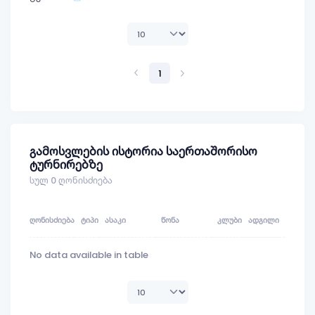
1
გამოსვლების ისტორია საერთაშორისო
ტურნირებზე
სულ 0 ღონისძიება
ᲦᲝᲜᲘᲡᲫᲘᲔᲑᲐ
ᲢᲘᲞᲘ
ᲐᲡᲐᲙᲘ
ᲬᲝᲜᲐ
ᲙᲚᲣᲑᲘ
ᲐᲓᲒᲘᲚᲘ
ᲥᲣᲚᲐ
No data available in table